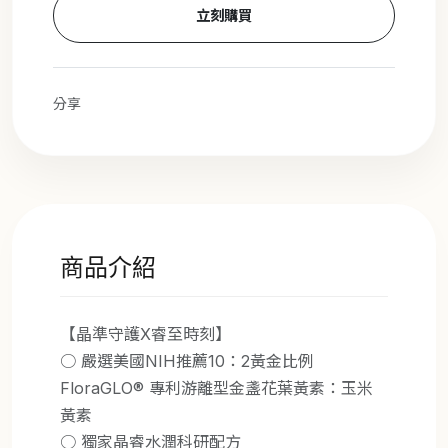
立刻購買
分享
商品介紹
【晶準守護X睿至時刻】
○ 嚴選美國NIH推薦10：2黃金比例
FloraGLO® 專利游離型金盞花葉黃素：玉米
黃素
○ 獨家晶睿水潤科研配方