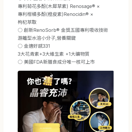
專利菊花多酚(木犀草素) Renosage® ×
專利柑橘多酚(橙皮素)Renocidin® ×
枸杞萃取
○ 創新RenoSorb® 金獎五國專利吸收技術
游離型水溶小分子,營養關鍵
○ 金適好感331
3大花青素+3大維生素 +1大礦物質
○ 美國FDA新膳食成分唯一核可上市