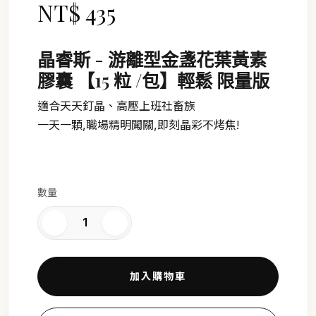
NT$ 435
晶睿斯 - 游離型金盞花葉黃素
膠囊 【15 粒 /包】輕鬆 限量版
適合天天釘晶、高壓上班社畜族
一天一顆,職場精明闖關,即刻晶彩不烤焦!
數量
加入購物車