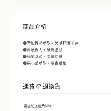
商品介紹
●添加椰奶萃取，美毛舒緩不適
●保護視力，維持體態
●絲蘭萃取，降低便臭
●捲心菜萃取，膳食纖維
運費 & 退換貨
常溫配送運費$150。