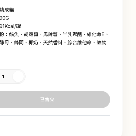
幼成貓
90G
91Kcal/罐
份：
鮪魚、胡蘿蔔、馬鈴薯、半乳聚醣、維他命E、
酵母、絲蘭、椰奶、天然香料、綜合維他命、礦物
已售完