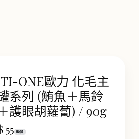
PTI-ONE歐力 化毛主
罐系列 (鮪魚＋馬鈴
＋護眼胡蘿蔔) / 90g
 55
缺貨